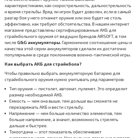
характеристиками, как скорострельность, дальнострельность
и время стрельбы. Вряд ли игрок будет доволен, если в самый
разгар боя у него откажет оружие или оно будет не столь
эффективно, как требуют обстоятельства. В нашем интернет
магазине представлены сертифицированные АКБ для
страйкбольного оружия от ведущих брендов AIRSOFT, в том
числе
G&G аккумуляторы
. Гармоничное соотношение цены и
качества этой серии аккумуляторов сделали их достаточно
популярными в среде поклонников военно-тактической игры.
Как выбрать АКБ для страйкбола?
Чтобы правильно выбрать аккумуляторную батарею для
страйкбольного оружия нужно учитывать ряд параметров:
Тип оружия — пистолет, автомат, пулемет. Это определит
размер необходимой АКБ.
Емкость — чем она выше, тем дольше вы сможете не
перезаряжать АКБ и вести стрельбу.
Напряжение — чем больше количество элементов, тем
больше напряжение, а значит, возможность стрелять
дальше и быстрее.
Токоотдача — этот показатель обеспечивает
скорострельность оружия. Чем он выше, тем выше скорость