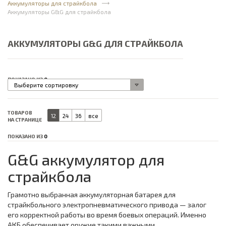
Аккумуляторы для страйкбола
Аккумуляторы G&G для страйкбола
АККУМУЛЯТОРЫ G&G ДЛЯ СТРАЙКБОЛА
ПОКАЗАНО
ИЗ
0
Выберите сортировку
ТОВАРОВ
12
24
36
все
НА СТРАНИЦЕ
ПОКАЗАНО
ИЗ
0
G&G аккумулятор для
страйкбола
Грамотно выбранная аккумуляторная батарея для
страйкбольного электропневматического привода — залог
его корректной работы во время боевых операций. Именно
АКБ обеспечивает оружие такими важными