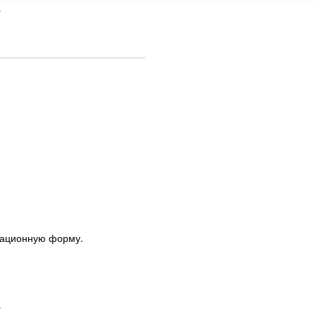
.
трационную форму.
.